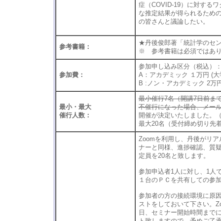
症（COVID-19）に対
な推定結果が得られるため
の皆さんと議論したい。
★丹後俊郎著「統計学のセン
参考書籍：
※ 参考書籍は必須ではあ
参加申し込み区分（税込）
参加費：
A：アカデミック １万円 (
B :ノン・アカデミック 2万
最小催行7名（開講7日前ま
最小・最大
不催行になった場合、メール
催行人数：
開催が決定いたしました。（1/
最大20名（受付締め切り先
Zoomを利用し、丹後がリ
ナーと同様、進捗確認、質
定員を20名と致します。
参加申込者1人に対し、1人
１台のＰＣを共有しての参
参加者の方の接続環境に原
ストをしておいて下さい。Zoom
日、セミナー開始時間まで
ト致しますので、予めご了