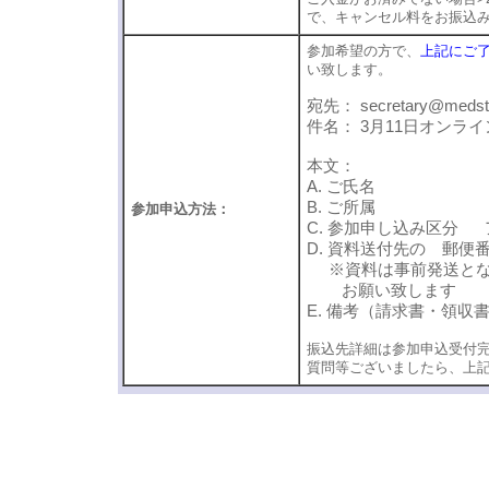
で、キャンセル料をお振込
参加希望の方で、
上記にご
い致します。
宛先： secretary@medsta
件名： 3月11日オンラ
本文：
A. ご氏名
B. ご所属
参加申込方法：
C. 参加申し込み区分
D. 資料送付先の 郵
※資料は事前発送とな
お願い致します
E. 備考（請求書・領
振込先詳細は参加申込受付
質問等ございましたら、上
丹後俊郎 丹後俊郎 丹後俊郎