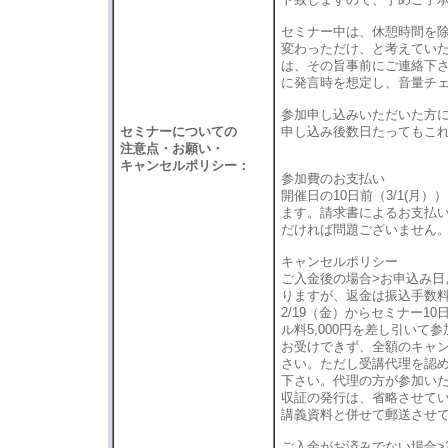
セミナー中は、休憩時間を除
変わっただけ、と考えてい
は、その旨事前にご連絡下
に発言時を想定し、音量チ
参加申し込みいただいた方
セミナーについての
申し込み後数日たってもこ
注意点・お願い・
キャンセルポリシー：
参加費のお支払い
開催日の10日前（3/1(
ます。請求書によるお支払い
だければ問題ございません
キャンセルポリシー
ご入金後の場合>お申込み日よ
りますが、返金は振込手数
2/19（金）からセミナー1
ル料5,000円を差し引いて
お受けできず、全額のキャ
さい。ただし受講代理を認
下さい。代理の方が参加い
収証の発行は、省略させて
講義資料と併せて郵送させ
ご入金がお済みでない場合>