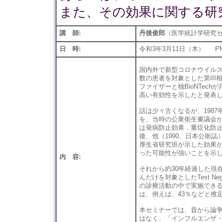
また、その効果に関する研
講 師:
丹後俊郎
（医学統計学研究
日 時:
令和3年3月11日（木） PM
国内外で新型コロナウイルス
数の患者を対象とした第II
ファイザーと独BioNTec
高い有効性を示したと発表し
話は少々古くなるが、198
を、当時の公衆衛生審議会
は発病防止効果，重症化防
後、他（1990、日本公衛
厚生省研究班が示した効果
った可能性が強いことを示
内 容:
それから約30年経過した現
んだけを対象としたTest N
の診療活動の中で実施でき
は、例えば、43％などと推
本セミナーでは、昔から論
はなく、「インフルエンザ