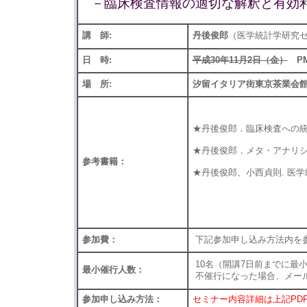
－臨床検査情報の適切な解釈と有効
講 師:
丹後俊郎
（医学統計学研究
日 時:
平成30年11月2日（金）
PM1
場 所:
汐留イタリア街東京茶業会館
★丹後俊郎．臨床検査への統計学
★丹後俊郎．メタ・アナリシス
参考書籍：
★丹後俊郎、小西貞則. 医学統計
※ 参考書
参加費：
下記参加申し込み方法内を
10名（開講7日前までに最
最小催行人数：
不催行になった場合、メール
参加申し込み方法：
セミナー内容詳細は上記PD