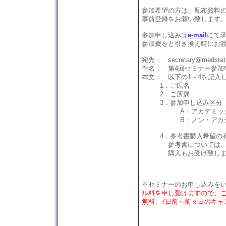
参加希望の方は、配布資料
事前登録をお願い致しま
参加申し込みは
e-mail
にて
参加費をと引き換え時にお
宛先： secretary@medstat.
件名： 第4回セミナー参加
本文： 以下の1～4を記入
1．ご氏名
2．ご所属
3．参加申し込み区分
A：アカデミック （大
B：ノン・アカデミ
4．参考書購入希望の
参考書については、テキ
購入もお受け致しま
※セミナーのお申し込みを
ル料を申し受けますので、ご
無料、7日前～前々日のキャ